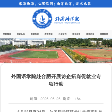
东海西海，心理攸同；南学北学，道术未裂
学院概况
师资队伍
党建思政
教育教学
科学研究
学生工作
团学风采
规章制度
外国语学院赴合肥开展访企拓岗促就业专
项行动
时间：2026-06-26
浏览：
184